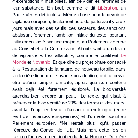
« exemptions » multipliées, afin de vider les réformes de
leur substance. En bref, comme le dit
Libération
, un
Pacte Vert « détricoté ». Même chose pour le devoir de
vigilance européen, finalement acté de justesse il y a dix
jours mais avec des seuils, des secteurs, des sanctions
abaissant fortement l’ambition initiale du texte, pourtant
initialement acté par une majorité, au Parlement comme
au Conseil et à la Commission. Aboutissant à un devoir
de vigilance « très affaibli », comme le qualifient
Le
Monde
et
Novethic
. Et que dire du projet phare consacré
à la Restauration de la nature, de nouveau torpillé, dans
la dernière ligne droite avant son adoption, qui ne devait
être qu’une simple formalité, après que son contenu
avait déjà été fortement édulcoré. La biodiversité
attendra bien encore un peu… Le texte, qui visait à
préserver la biodiversité de 20% des terres et des mers,
avait fait l’objet en février d’un accord en trilogue (entre
les trois instances européennes) et d’un vote positif au
Parlement européen. “Ne restait plus” qu’à passer
l’épreuve du Conseil de l’UE. Mais non, cette fois en
raison d’un revirement inattendu de la Hongrie. Dernière