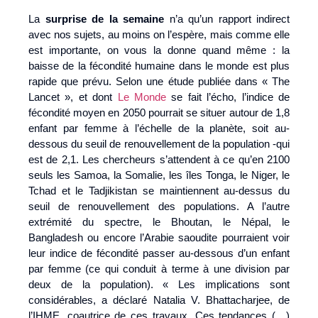
La
surprise de la semaine
n’a qu’un rapport indirect
avec nos sujets, au moins on l’espère, mais comme elle
est importante, on vous la donne quand même : la
baisse de la fécondité humaine dans le monde est plus
rapide que prévu. Selon une étude publiée dans « The
Lancet », et dont
Le Monde
se fait l’écho, l’indice de
fécondité moyen en 2050 pourrait se situer autour de 1,8
enfant par femme à l’échelle de la planète, soit au-
dessous du seuil de renouvellement de la population -qui
est de 2,1. Les chercheurs s’attendent à ce qu’en 2100
seuls les Samoa, la Somalie, les îles Tonga, le Niger, le
Tchad et le Tadjikistan se maintiennent au-dessus du
seuil de renouvellement des populations. A l’autre
extrémité du spectre, le Bhoutan, le Népal, le
Bangladesh ou encore l’Arabie saoudite pourraient voir
leur indice de fécondité passer au-dessous d’un enfant
par femme (ce qui conduit à terme à une division par
deux de la population). « Les implications sont
considérables, a déclaré Natalia V. Bhattacharjee, de
l’IHME, coautrice de ces travaux. Ces tendances (…)