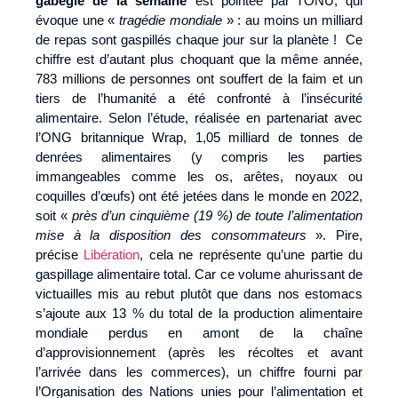
gabegie de la semaine
est pointée par l’ONU, qui
évoque une «
tragédie mondiale
» : au moins un milliard
de repas sont gaspillés chaque jour sur la planète ! Ce
chiffre est d’autant plus choquant que la même année,
783 millions de personnes ont souffert de la faim et un
tiers de l’humanité a été confronté à l’insécurité
alimentaire. Selon l’étude, réalisée en partenariat avec
l’ONG britannique Wrap, 1,05 milliard de tonnes de
Email
denrées alimentaires (y compris les parties
immangeables comme les os, arêtes, noyaux ou
coquilles d’œufs) ont été jetées dans le monde en 2022,
soit «
près d’un cinquième (19 %) de toute l’alimentation
mise à la disposition des consommateurs
». Pire,
précise
Libération
, cela ne représente qu’une partie du
gaspillage alimentaire total. Car ce volume ahurissant de
victuailles mis au rebut plutôt que dans nos estomacs
s’ajoute aux 13 % du total de la production alimentaire
mondiale perdus en amont de la chaîne
d’approvisionnement (après les récoltes et avant
l’arrivée dans les commerces), un chiffre fourni par
l’Organisation des Nations unies pour l’alimentation et