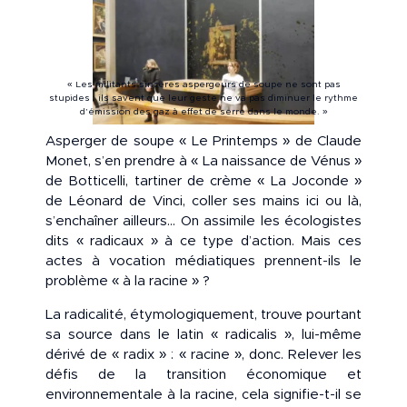
« Les militants sincères aspergeurs de soupe ne sont pas
stupides : ils savent que leur geste ne va pas diminuer le rythme
d’émission des gaz à effet de serre dans le monde. »
Asperger de soupe « Le Printemps » de Claude
Monet, s’en prendre à « La naissance de Vénus »
de Botticelli, tartiner de crème « La Joconde »
de Léonard de Vinci, coller ses mains ici ou là,
s’enchaîner ailleurs… On assimile les écologistes
dits « radicaux » à ce type d’action. Mais ces
actes à vocation médiatiques prennent-ils le
problème « à la racine » ?
La radicalité, étymologiquement, trouve pourtant
sa source dans le latin « radicalis », lui-même
dérivé de « radix » : « racine », donc. Relever les
défis de la transition économique et
environnementale à la racine, cela signifie-t-il se