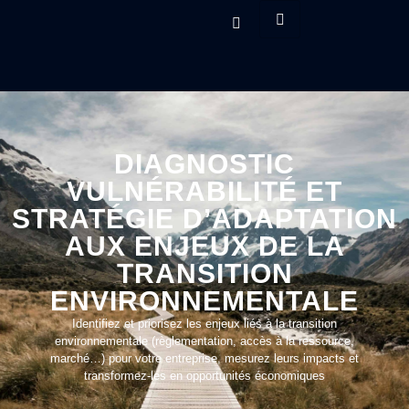
DIAGNOSTIC
VULNÉRABILITÉ ET
STRATÉGIE D’ADAPTATION
AUX ENJEUX DE LA
TRANSITION
ENVIRONNEMENTALE
Identifiez et priorisez les enjeux liés à la transition
environnementale (règlementation, accès à la ressource,
marché…) pour votre entreprise, mesurez leurs impacts et
transformez-les en opportunités économiques